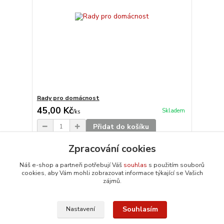
Rady pro domácnost
45,00 Kč
Skladem
/
ks
Přidat do košíku
Zpracování cookies
Načíst další produkty (20)
Náš e-shop a partneři potřebují Váš
souhlas
s použitím souborů
cookies, aby Vám mohli zobrazovat informace týkající se Vašich
strana
z 12
další
zájmů.
Souhlasím
Nastavení