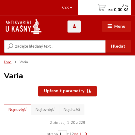
0
ks
CZK
za
0,00 Kč
Menu
Hledat
Úvod
Varia
Varia
Upřesnit parametry
Nejnovější
Nejlevnější
Nejdražší
Zobrazuji 1-20 z 229
strana
z 12
další