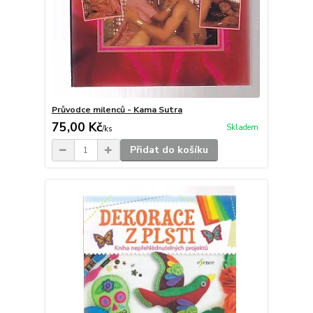
Průvodce milenců - Kama Sutra
75,00 Kč
Skladem
/
ks
Přidat do košíku