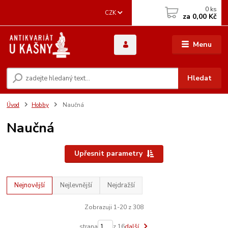
0
ks
CZK
za
0,00 Kč
Menu
Hledat
Úvod
Hobby
Naučná
Naučná
Upřesnit parametry
Nejnovější
Nejlevnější
Nejdražší
Zobrazuji 1-20 z 308
strana
z 16
další