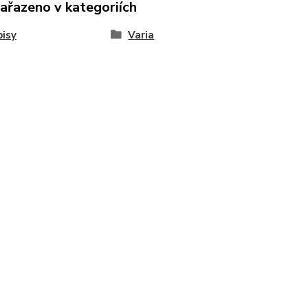
zařazeno v kategoriích
isy
Varia