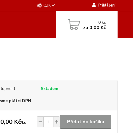
Přihlášení
CZK
0
ks
za
0,00 Kč
tupnost
Skladem
sme plátci DPH
0,00 Kč
Přidat do košíku
/
ks