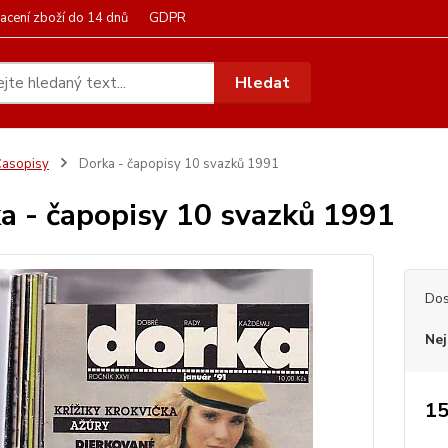
acení zboží do 14 dnů
GDPR
Hledat
asopisy
Dorka - čapopisy 10 svazků 1991
a - čapopisy 10 svazků 1991
Dos
Nej
15