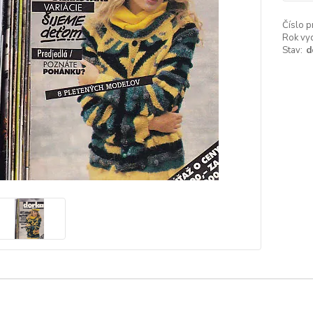
Číslo p
Rok vyd
Stav:
d