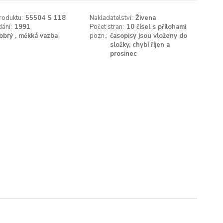
roduktu:
55504 S 118
Nakladatelství:
Živena
ání:
1991
Počet stran:
10 čísel s přílohami
obrý , měkká vazba
pozn.:
časopisy jsou vloženy do
složky, chybí říjen a
prosinec