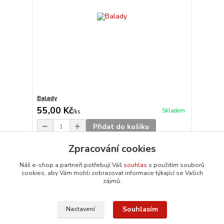
Balady
55,00 Kč
Skladem
/
ks
Přidat do košíku
Zpracování cookies
Načíst další produkty (20)
Náš e-shop a partneři potřebují Váš
souhlas
s použitím souborů
cookies, aby Vám mohli zobrazovat informace týkající se Vašich
strana
z 10
další
zájmů.
Souhlasím
Nastavení