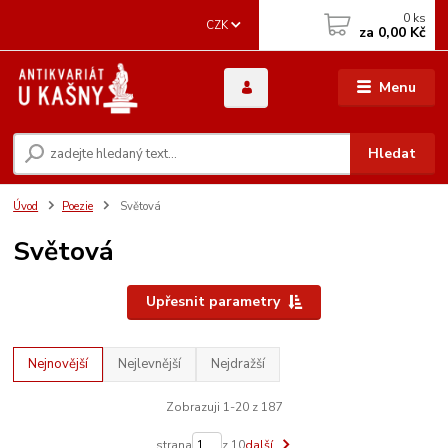
0
ks
CZK
za
0,00 Kč
Menu
Hledat
Úvod
Poezie
Světová
Světová
Upřesnit parametry
Nejnovější
Nejlevnější
Nejdražší
Zobrazuji 1-20 z 187
strana
z 10
další