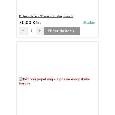
Džbán žízně - Stará arabská poezie
70,00 Kč
Skladem
/
ks
Přidat do košíku