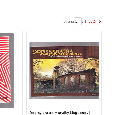
strana
z 17
další
Dopisy bratra Maryčky Magdonové