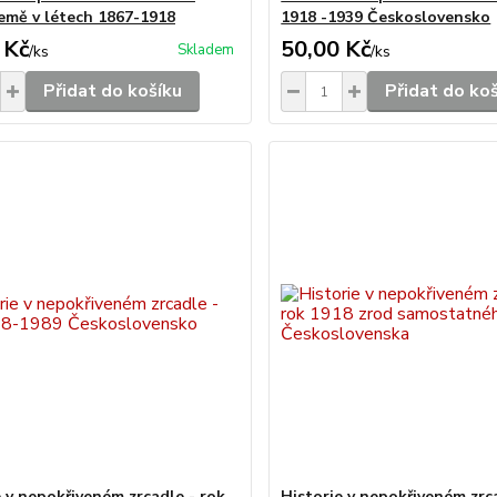
emě v létech 1867-1918
1918 -1939 Československo
 Kč
50,00 Kč
Skladem
/
ks
/
ks
Přidat do košíku
Přidat do ko
e v nepokřiveném zrcadle - rok
Historie v nepokřiveném zrc