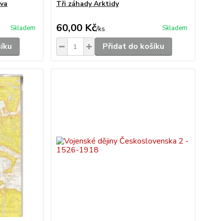
ova
Tři záhady Arktidy
60,00 Kč
Skladem
Skladem
/
ks
šíku
Přidat do košíku