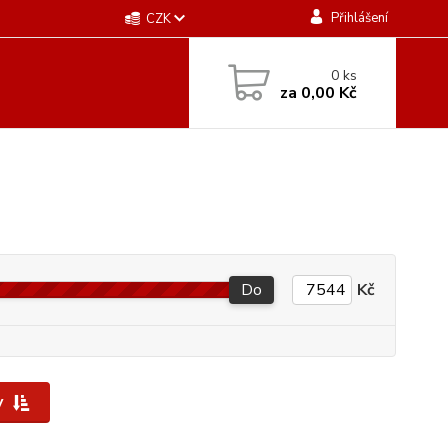
Přihlášení
CZK
0
ks
za
0,00 Kč
Do
Kč
y