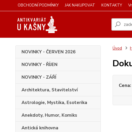
OBCHODNÍ PODMÍNKY
JAK NAKUPOVAT
KONTAKTY
Vr
Úvod
H
NOVINKY - ČERVEN 2026
Dok
NOVINKY - ŘÍJEN
NOVINKY - ZÁŘÍ
Cena:
Architektura, Stavitelství
Astrologie, Mystika, Esoterika
Anekdoty, Humor, Komiks
Antická knihovna