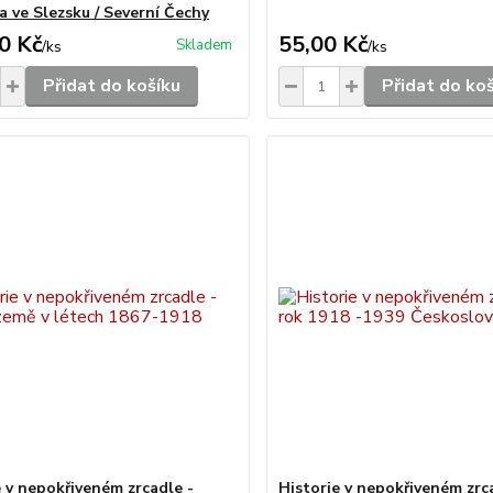
a ve Slezsku / Severní Čechy
0 Kč
55,00 Kč
Skladem
/
ks
/
ks
Přidat do košíku
Přidat do ko
e v nepokřiveném zrcadle -
Historie v nepokřiveném zrc