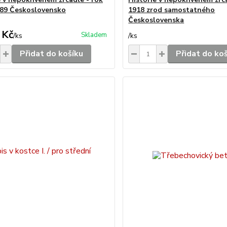
89 Československo
1918 zrod samostatného
Československa
 Kč
Skladem
/
ks
/
ks
Přidat do košíku
Přidat do ko