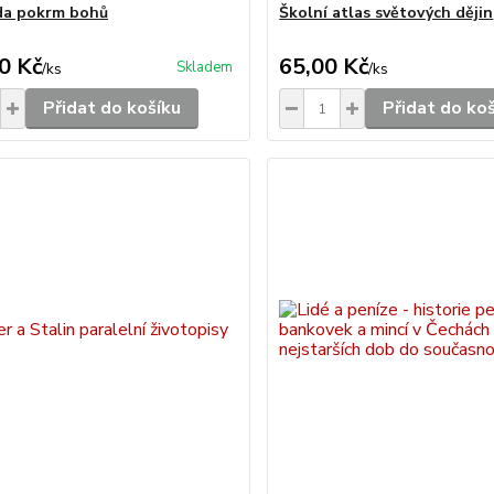
da pokrm bohů
Školní atlas světových dějin
0 Kč
65,00 Kč
Skladem
/
ks
/
ks
Přidat do košíku
Přidat do ko