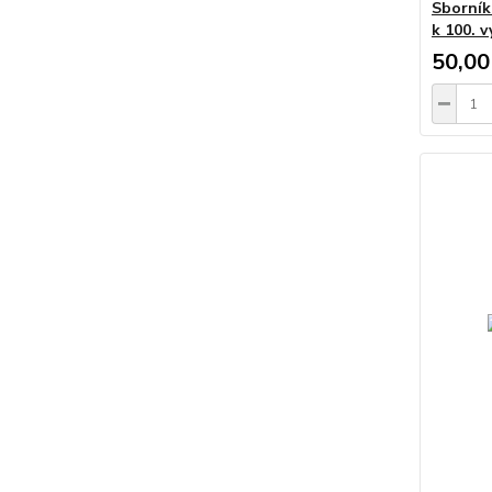
Sborník
k 100. v
50,00