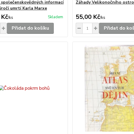
 společenskovědných informací
Záhady Velikonočního ostr
ýročí umrtí Karla Marxe
 Kč
55,00 Kč
Skladem
/
ks
/
ks
Přidat do košíku
Přidat do ko