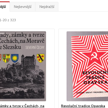
ější
Nejlevnější
Nejdražší
1-20 z 323
zámky a tvrze v Čechách, na
Revoluční tradice Opavska