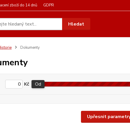
acení zboží do 14 dnů
GDPR
Hledat
istorie
Dokumenty
umenty
Kč
Od
Upřesnit parametr