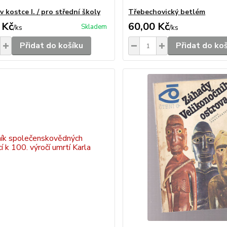
v kostce I. / pro střední školy
Třebechovický betlém
 Kč
60,00 Kč
Skladem
/
ks
/
ks
Přidat do košíku
Přidat do ko