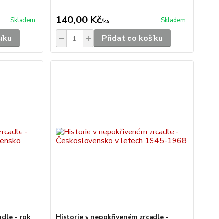
140,00 Kč
Skladem
Skladem
/
ks
šíku
Přidat do košíku
adle - rok
Historie v nepokřiveném zrcadle -