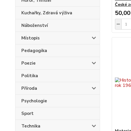
Horor, Thriller
České z
50,00
Kuchařky, Zdravá výživa
Náboženství
Místopis
Pedagogika
Poezie
Politika
Příroda
Psychologie
Sport
Technika
Histori