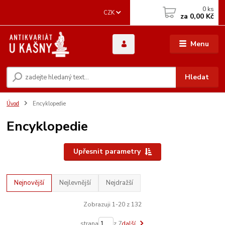
0
ks
CZK
za
0,00 Kč
Menu
Hledat
Úvod
Encyklopedie
Encyklopedie
Upřesnit parametry
Nejnovější
Nejlevnější
Nejdražší
Zobrazuji 1-20 z 132
strana
z 7
další