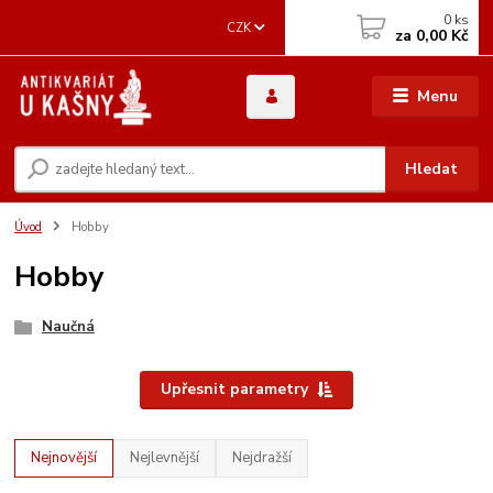
0
ks
CZK
za
0,00 Kč
Menu
Hledat
Úvod
Hobby
Hobby
Naučná
Upřesnit parametry
Nejnovější
Nejlevnější
Nejdražší