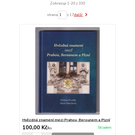
Zobrazuji 1-20 z 330
strana
z 17
další
Hvězdná znamení mezi Prahou, Berounem a Plzní
100,00 Kč
Skladem
/
ks