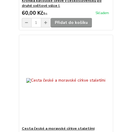
Kronika katolické církve v československu po
druhé světové válce I.
60,00 Kč
Skladem
/
ks
Přidat do košíku
Cesta české a moravské církve staletími