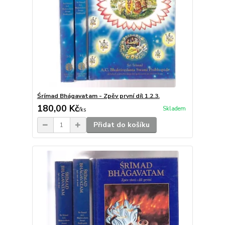
Śrímad Bhágavatam - Zpěv první díl 1.2.3.
180,00 Kč
Skladem
/
ks
Přidat do košíku