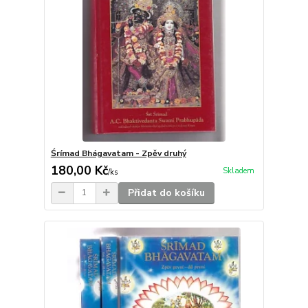
Śrímad Bhágavatam - Zpěv druhý
180,00 Kč
Skladem
/
ks
Přidat do košíku