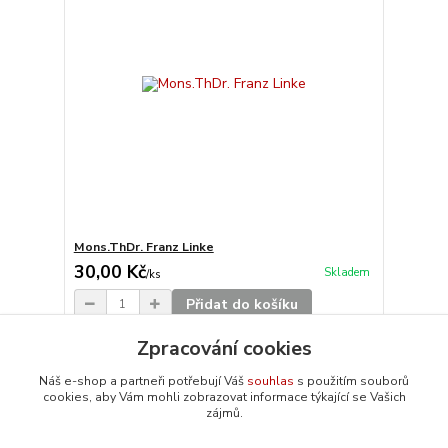
Mons.ThDr. Franz Linke
30,00 Kč
Skladem
/
ks
Přidat do košíku
Zpracování cookies
Načíst další produkty (20)
Náš e-shop a partneři potřebují Váš
souhlas
s použitím souborů
cookies, aby Vám mohli zobrazovat informace týkající se Vašich
strana
z 10
další
zájmů.