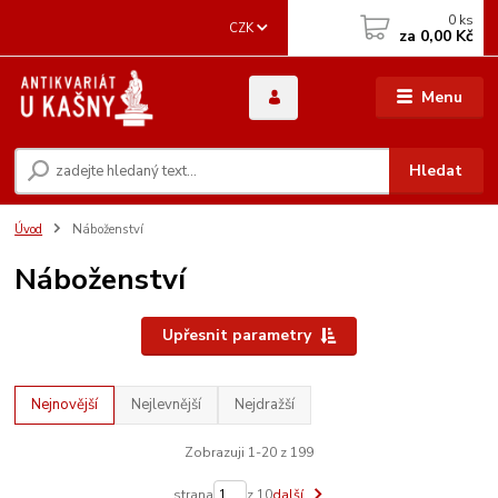
0
ks
CZK
za
0,00 Kč
Menu
Hledat
Úvod
Náboženství
Náboženství
Upřesnit parametry
Nejnovější
Nejlevnější
Nejdražší
Zobrazuji 1-20 z 199
strana
z 10
další