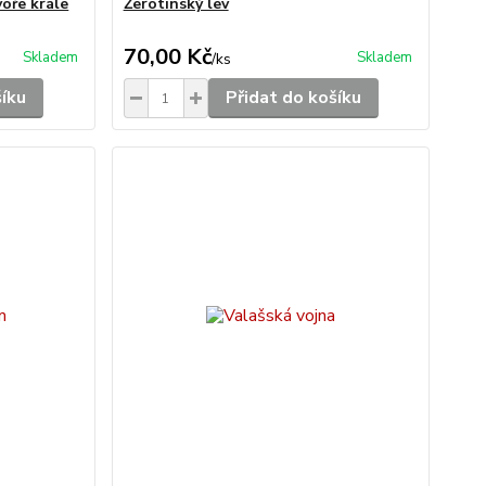
oře krále
Žerotínský lev
70,00 Kč
Skladem
Skladem
/
ks
šíku
Přidat do košíku