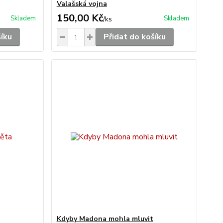
Valašská vojna
150,00 Kč
Skladem
Skladem
/
ks
šíku
Přidat do košíku
Kdyby Madona mohla mluvit