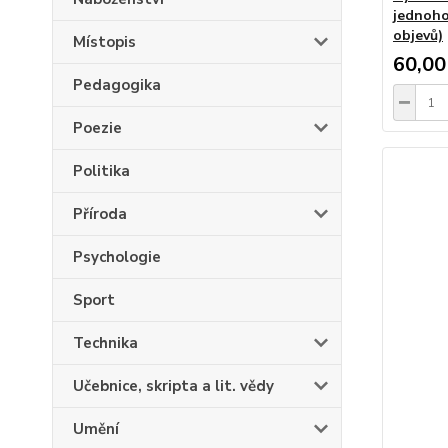
jednoho
objevů)
Místopis
60,00
Pedagogika
Poezie
Politika
Příroda
Psychologie
Sport
Technika
Učebnice, skripta a lit. vědy
Umění