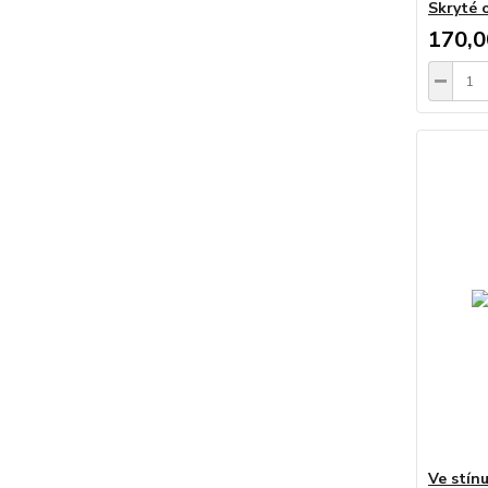
Skryté 
170,0
Ve stín