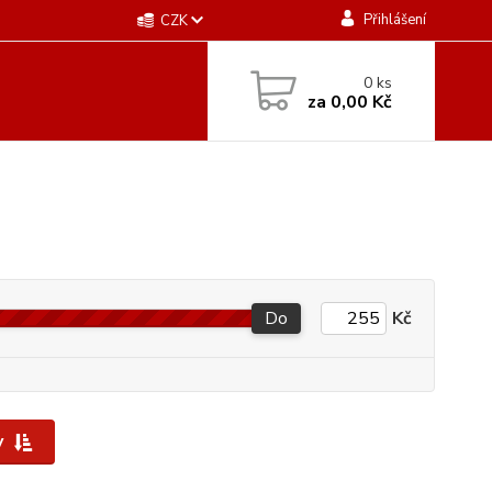
Přihlášení
CZK
0
ks
za
0,00 Kč
Do
Kč
y