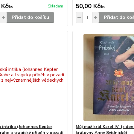
 Kč
50,00 Kč
Skladem
/
ks
/
ks
Přidat do košíku
Přidat do ko
 intrika (Johannes Kepler,
Můj muž král Karel IV. (z den
rahe a tragický příběh v pozadí
královny Anny Svídnické)