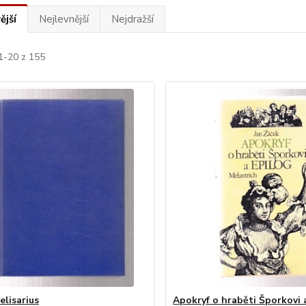
ější
Nejlevnější
Nejdražší
1-20 z 155
elisarius
Apokryf o hraběti Šporkovi 