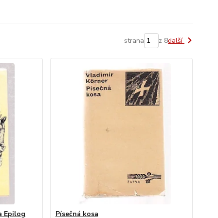
strana
z 8
další
a Epilog
Písečná kosa