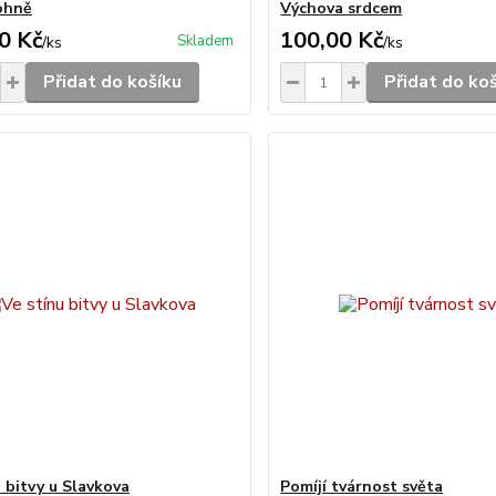
ohně
Výchova srdcem
0 Kč
100,00 Kč
Skladem
/
ks
/
ks
Přidat do košíku
Přidat do ko
u bitvy u Slavkova
Pomíjí tvárnost světa