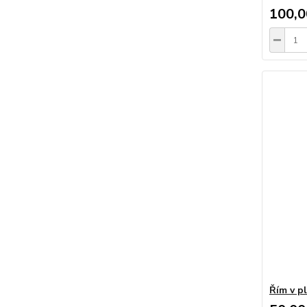
100,0
Řím v p