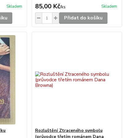
85,00 Kč
Skladem
Skladem
/
ks
šíku
Přidat do košíku
íku
Rozluštění Ztraceného symbolu
(průvodce třetím románem Dana