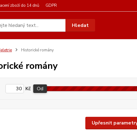
acení zboží do 14 dnů
GDPR
Hledat
eletrie
Historické romány
orické romány
Kč
Od
Upřesnit parametr