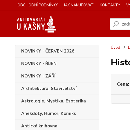
OBCHODNÍ PODMÍNKY
JAK NAKUPOVAT
KONTAKTY
Vr
Úvod
B
NOVINKY - ČERVEN 2026
Hist
NOVINKY - ŘÍJEN
NOVINKY - ZÁŘÍ
Cena:
Architektura, Stavitelství
Astrologie, Mystika, Esoterika
Anekdoty, Humor, Komiks
Antická knihovna