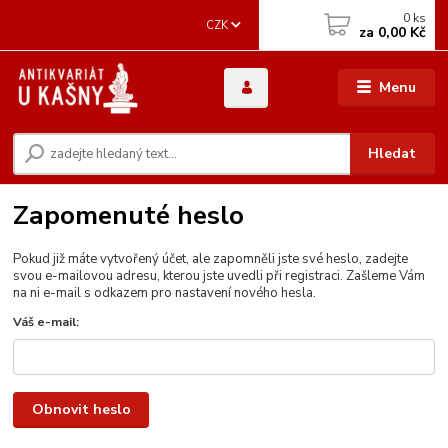
0
ks
CZK
za
0,00 Kč
Menu
Hledat
Zapomenuté heslo
Pokud již máte vytvořený účet, ale zapomněli jste své heslo, zadejte
svou e-mailovou adresu, kterou jste uvedli při registraci. Zašleme Vám
na ni e-mail s odkazem pro nastavení nového hesla.
Váš e-mail:
Obnovit heslo