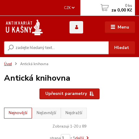
0
ks
CZK
za
0,00 Kč
Menu
Hledat
Úvod
Antická knihovna
Antická knihovna
Upřesnit parametry
Nejnovější
Nejlevnější
Nejdražší
Zobrazuji 1-20 z 89
strana
z 5
další