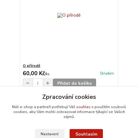
O přírodě
60,00 Kč
Skladem
/
ks
Přidat do košíku
Zpracování cookies
Načíst další produkty (20)
Náš e-shop a partneři potřebují Váš
souhlas
s použitím souborů
cookies, aby Vám mohli zobrazovat informace týkající se Vašich
strana
z 5
další
zájmů.
Souhlasím
Nastavení