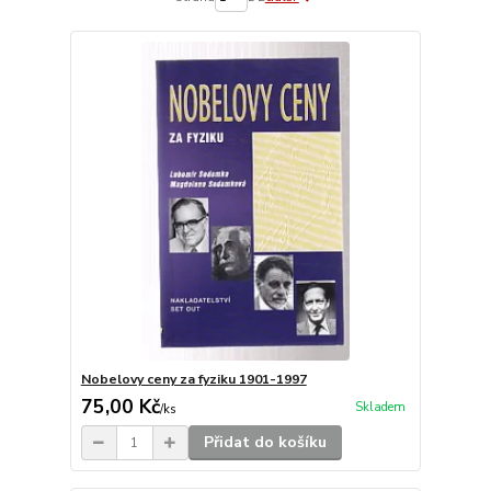
Nobelovy ceny za fyziku 1901-1997
75,00 Kč
Skladem
/
ks
Přidat do košíku