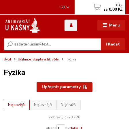
0
ks
CZK
za
0,00 Kč
Menu
Hledat
Úvod
Učebnice, skripta a lit. vědy
Fyzika
Fyzika
Upřesnit parametry
Nejnovější
Nejlevnější
Nejdražší
Zobrazuji 1-20 z 26
strana
z 2
další