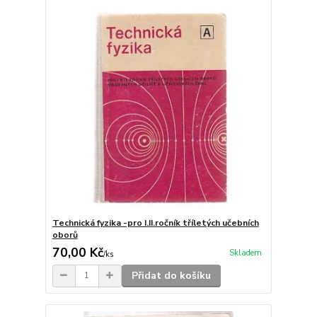
Technická fyzika -pro I.II.ročník tříletých učebních
oborů
70,00 Kč
Skladem
/
ks
Přidat do košíku