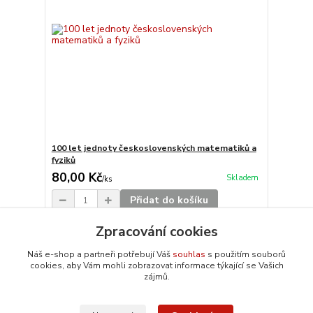
100 let jednoty československých matematiků a
fyziků
80,00 Kč
Skladem
/
ks
Přidat do košíku
Zpracování cookies
Načíst další produkty (6)
Náš e-shop a partneři potřebují Váš
souhlas
s použitím souborů
cookies, aby Vám mohli zobrazovat informace týkající se Vašich
strana
z 2
další
zájmů.