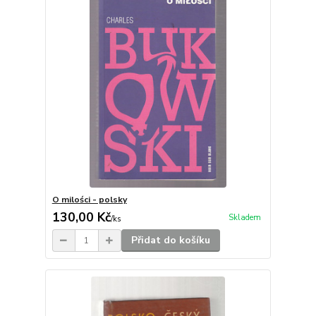
O milości - polsky
130,00 Kč
Skladem
/
ks
Přidat do košíku