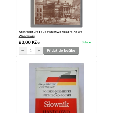
Architektura i budownictwo teatralne we
Wroclawiu
80,00 Kč
Skladem
/
ks
Přidat do košíku