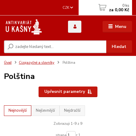
0
ks
CZK
za
0,00 Kč
Menu
Hledat
Úvod
Cizojazyčné a slovníky
Polština
Polština
Upřesnit parametry
Nejnovější
Nejlevnější
Nejdražší
Zobrazuji 1-9 z 9
strana
z 1