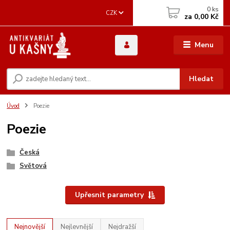
0
ks
CZK
za
0,00 Kč
Menu
Hledat
Úvod
Poezie
Poezie
Česká
Světová
Upřesnit parametry
Nejnovější
Nejlevnější
Nejdražší