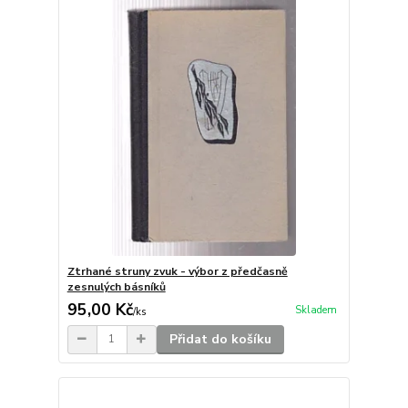
Ztrhané struny zvuk - výbor z předčasně
zesnulých básníků
95,00 Kč
Skladem
/
ks
Přidat do košíku