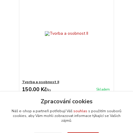
Tvorba a osobnost II
150,00 Kč
Skladem
/
ks
Přidat do košíku
Zpracování cookies
Náš e-shop a partneři potřebují Váš
souhlas
s použitím souborů
cookies, aby Vám mohli zobrazovat informace týkající se Vašich
strana
z 1
zájmů.