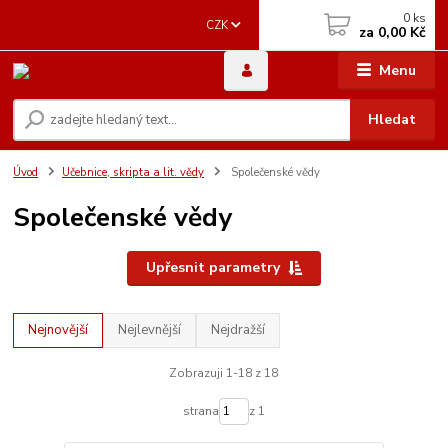
0
ks
CZK
za
0,00 Kč
Menu
Hledat
Úvod
Učebnice, skripta a lit. vědy
Společenské vědy
Společenské vědy
Upřesnit parametry
Nejnovější
Nejlevnější
Nejdražší
Zobrazuji 1-18 z 18
strana
z 1