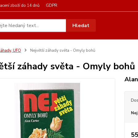
acení zboží do 14 dnů
GDPR
Hledat
áhady, UFO
Největší záhady světa - Omyly bohů
ětší záhady světa - Omyly bohů
Alan
Dos
Nej
55