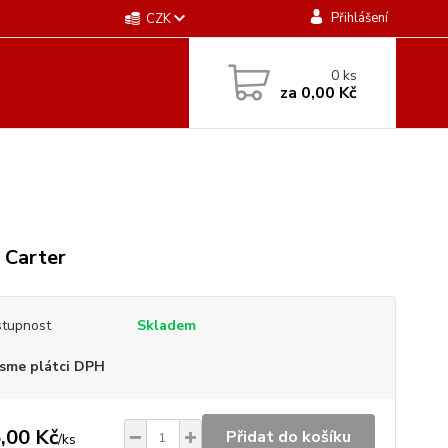
Přihlášení
CZK
0
ks
za
0,00 Kč
 Carter
tupnost
Skladem
sme plátci DPH
,00 Kč
Přidat do košíku
/
ks