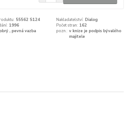
roduktu:
55562 S124
Nakladatelství:
Dialog
ání:
1996
Počet stran:
162
obrý , pevná vazba
pozn.:
v knize je podpis bývalého
majitele