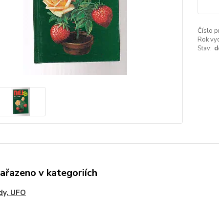
Číslo p
Rok vyd
Stav:
d
zařazeno v kategoriích
dy, UFO