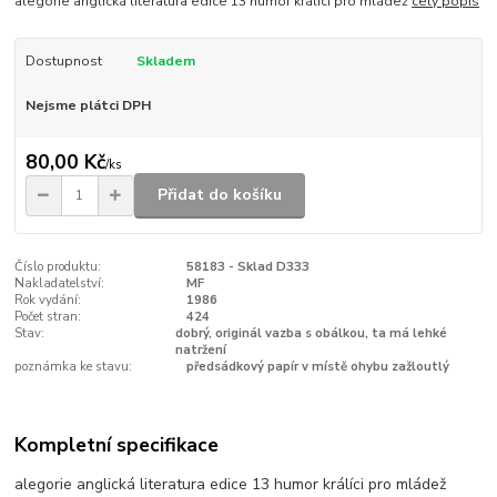
alegorie anglická literatura edice 13 humor králíci pro mládež
celý popis
Dostupnost
Skladem
Nejsme plátci DPH
80,00 Kč
/
ks
Přidat do košíku
Číslo produktu:
58183 - Sklad D333
Nakladatelství:
MF
Rok vydání:
1986
Počet stran:
424
Stav:
dobrý, originál vazba s obálkou, ta má lehké
natržení
poznámka ke stavu:
předsádkový papír v místě ohybu zažloutlý
Kompletní specifikace
alegorie anglická literatura edice 13 humor králíci pro mládež