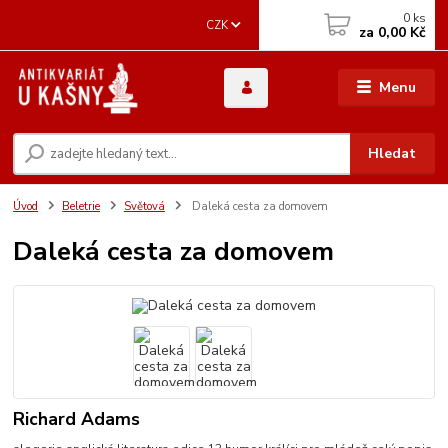
0
ks
CZK
za
0,00 Kč
Menu
Hledat
Úvod
Beletrie
Světová
Daleká cesta za domovem
Daleká cesta za domovem
Richard Adams